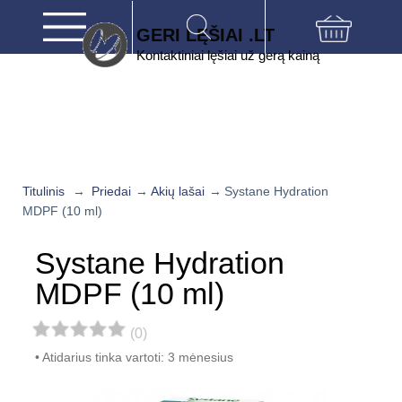
GERI LĘŠIAI .LT
Kontaktiniai lęšiai už gerą kainą
Titulinis
→
Priedai
→
Akių lašai
→
Systane Hydration
MDPF (10 ml)
Systane Hydration
MDPF (10 ml)
(0)
Atidarius tinka vartoti: 3 mėnesius