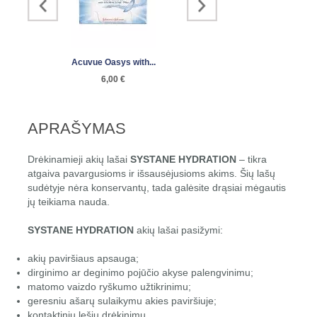
Acuvue Oasys with...
Biofinity
Air 
6,00 €
7,00 €
9
APRAŠYMAS
Drėkinamieji akių lašai
SYSTANE HYDRATION
– tikra
atgaiva pavargusioms ir išsausėjusioms akims. Šių lašų
sudėtyje nėra konservantų, tada galėsite drąsiai mėgautis
jų teikiama nauda.
SYSTANE HYDRATION
akių lašai pasižymi:
akių paviršiaus apsauga;
dirginimo ar deginimo pojūčio akyse palengvinimu;
matomo vaizdo ryškumo užtikrinimu;
geresniu ašarų sulaikymu akies paviršiuje;
kontaktinių lęšių drėkinimu.