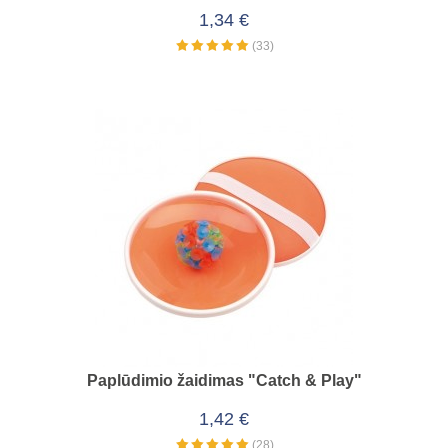
1,34 €
(33)
Paplūdimio žaidimas "Catch & Play"
1,42 €
(28)