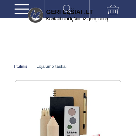
GERI LĘŠIAI .LT
Kontaktiniai lęšiai už gerą kainą
Titulinis
→
Lojalumo taškai