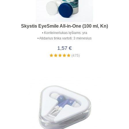
Skystis EyeSmile All-in-One (100 ml, Kn)
Konteineriukas lęšiams: yra
Atidarius tinka vartoti: 3 mėnesius
1,57 €
(475)