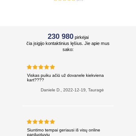
230 980
pirkėjai
čia įsigijo kontaktinius lęšius. Jie apie mus
sako:
Viskas puiku ačiū už dovanele kiekviena
kart????
Daniele D.,
2022-12-19, Tauragė
Siuntimo tempai geriausi iš visų online
parduotuvių