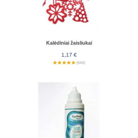
Kalėdiniai žaisliukai
1,17 €
(649)