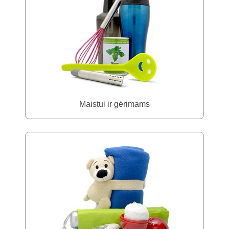
Maistui ir gėrimams