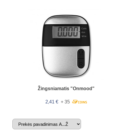
Žingsniamatis "Onmood"
2,41 €
+ 35