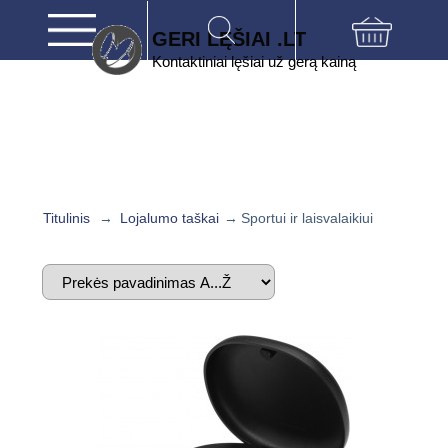
GERI LĘŠIAI .LT
Kontaktiniai lęšiai už gerą kainą
Titulinis
→
Lojalumo taškai
→
Sportui ir laisvalaikiui