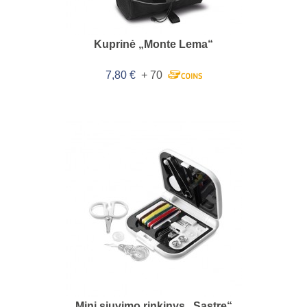
Kuprinė „Monte Lema“
7,80 €
+ 70
Mini siuvimo rinkinys „Sastre“