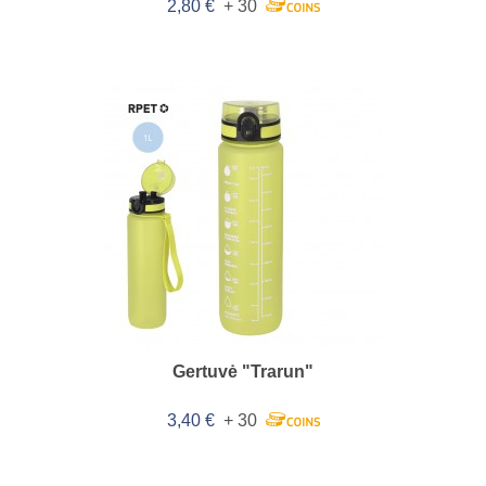
2,80 €
+ 30
Gertuvė "Trarun"
3,40 €
+ 30