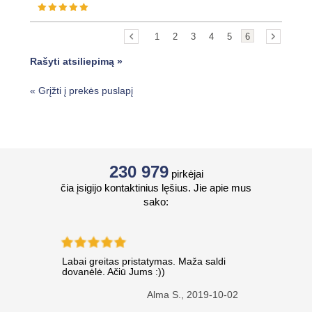
1
2
3
4
5
6
Rašyti atsiliepimą »
«
Grįžti į prekės puslapį
230 979
pirkėjai
čia įsigijo kontaktinius lęšius. Jie apie mus
sako:
Labai greitas pristatymas. Maža saldi
dovanėlė. Ačiū Jums :))
Alma S.,
2019-10-02