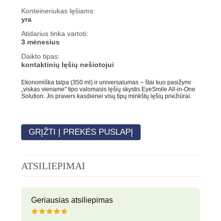
Konteineriukas lęšiams:
yra
Atidarius tinka vartoti:
3 mėnesius
Daikto tipas:
kontaktinių lęšių nešiotojui
Ekonomiška talpa (350 ml) ir universalumas – štai kuo pasižymi
„viskas viename" tipo valomasis lęšių skystis EyeSmile All-in-One
Solution. Jis pravers kasdienei visų tipų minkštų lęšių priežiūrai.
GRĮŽTI Į PREKĖS PUSLAPĮ
ATSILIEPIMAI
Geriausias atsiliepimas