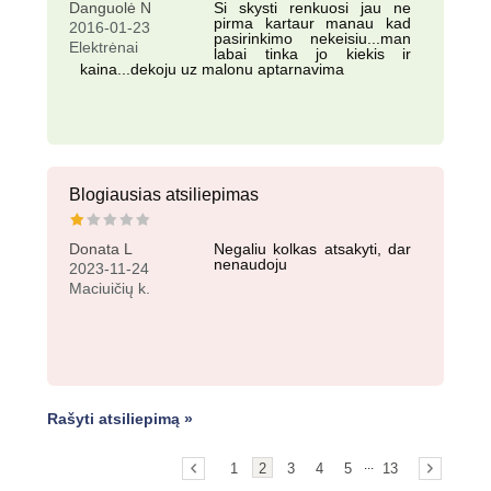
Danguolė N
Si skysti renkuosi jau ne
pirma kartaur manau kad
2016-01-23
pasirinkimo nekeisiu...man
Elektrėnai
labai tinka jo kiekis ir
kaina...dekoju uz malonu aptarnavima
Blogiausias atsiliepimas
Donata L
Negaliu kolkas atsakyti, dar
nenaudoju
2023-11-24
Maciuičių k.
Rašyti atsiliepimą »
...
1
2
3
4
5
13