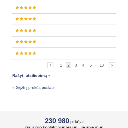
...
1
2
3
4
5
13
Rašyti atsiliepimą »
«
Grįžti į prekės puslapį
230 980
pirkėjai
čia įsigijo kontaktinius lęšius. Jie apie mus