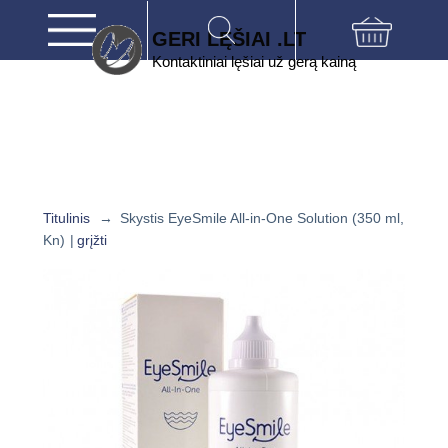
GERI LĘŠIAI .LT
Kontaktiniai lęšiai už gerą kainą
Titulinis
→
Skystis EyeSmile All-in-One Solution (350 ml,
Kn)
|
grįžti