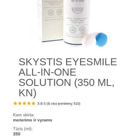
SKYSTIS EYESMILE
ALL-IN-ONE
SOLUTION (350 ML,
KN)
5 iš 5 (
iš viso įvertinimų:
610
)
Kam skirta:
moterims ir vyrams
Tūris (ml):
350