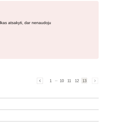
lkas atsakyti, dar nenaudoju
...
1
10
11
12
13