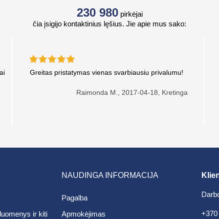
230 980
pirkėjai
čia įsigijo kontaktinius lęšius. Jie apie mus sako:
ai
Greitas pristatymas vienas svarbiausiu privalumu!
Raimonda M.,
2017-04-18, Kretinga
NAUDINGA INFORMACIJA
Klie
Darbo
Pagalba
+370
uomenys ir kiti
Apmokėjimas