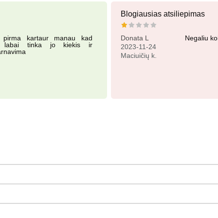
Blogiausias atsiliepimas
e pirma kartaur manau kad
Donata L
Negaliu ko
n labai tinka jo kiekis ir
2023-11-24
arnavima
Maciuičių k.