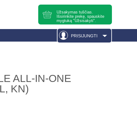
Užsakymas tuščias.
Išsirinkite prekę, spauskite
mygtuką "Užsisakyti".
PRISIJUNGTI
LE ALL-IN-ONE
L, KN)