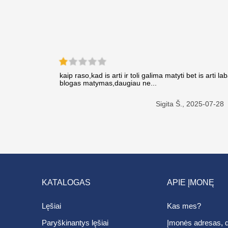
kaip raso,kad is arti ir toli galima matyti bet is arti lab
blogas matymas,daugiau ne...
Sigita Š.,
2025-07-28
KATALOGAS
APIE ĮMONĘ
Lęšiai
Kas mes?
Paryškinantys lęšiai
Įmonės adresas, d