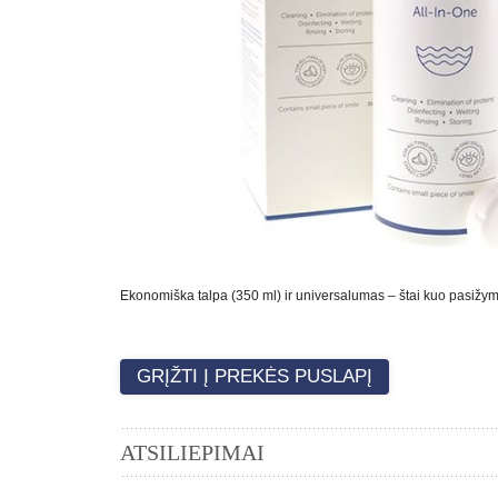
Ekonomiška talpa (350 ml) ir universalumas – štai kuo pasižymi 
GRĮŽTI Į PREKĖS PUSLAPĮ
ATSILIEPIMAI