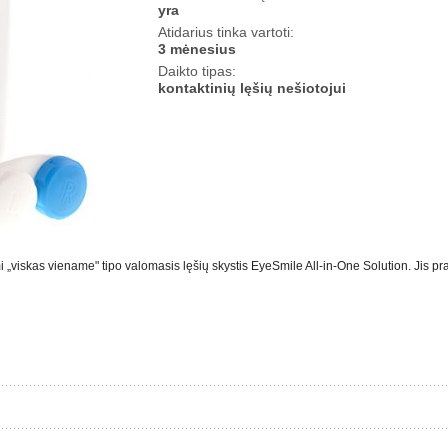
yra
Atidarius tinka vartoti:
3 mėnesius
Daikto tipas:
kontaktinių lęšių nešiotojui
„viskas viename" tipo valomasis lęšių skystis EyeSmile All-in-One Solution. Jis prav