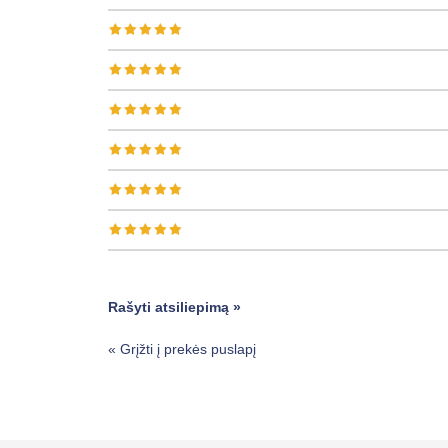
Rašyti atsiliepimą »
«
Grįžti į prekės puslapį