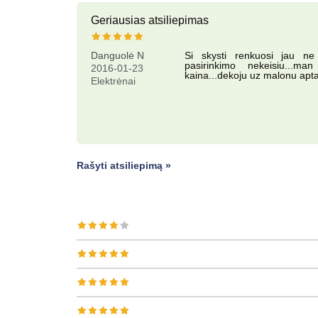
Geriausias atsiliepimas
Danguolė N
Si skysti renkuosi jau n
pasirinkimo nekeisiu...ma
2016-01-23
kaina...dekoju uz malonu apt
Elektrėnai
Rašyti atsiliepimą »