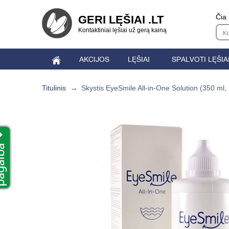
Čia 
GERI LĘŠIAI .LT
Kontaktiniai lęšiai už gerą kainą
AKCIJOS
LĘŠIAI
SPALVOTI LĘŠIA
Titulinis
→
Skystis EyeSmile All-in-One Solution (350 ml,