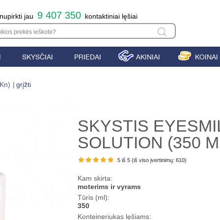
9 407 350
nupirkti jau
kontaktiniai lęšiai
I
SKYSČIAI
PRIEDAI
AKINIAI
KOINAI
 Kn)
|
grįžti
SKYSTIS EYESMI
SOLUTION (350 M
5 iš 5 (
iš viso įvertinimų:
610
)
Kam skirta:
moterims ir vyrams
Tūris (ml):
350
Konteineriukas lęšiams: